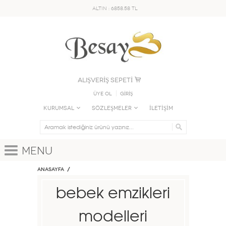
ALTIN : 6858.58 TL
ALIŞVERİŞ SEPETİ
Üye Ol
GİRİŞ
KURUMSAL
SÖZLEŞMELER
İLETİŞİM
Menu
Anasayfa
bebek emzikleri
modelleri