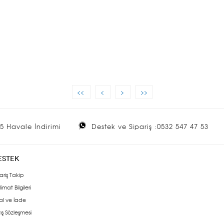
<<
<
>
>>
5 Havale İndirimi
Destek ve Sipariş :0532 547 47 53
ESTEK
ariş Takip
limat Bilgileri
al ve İade
ış Sözleşmesi