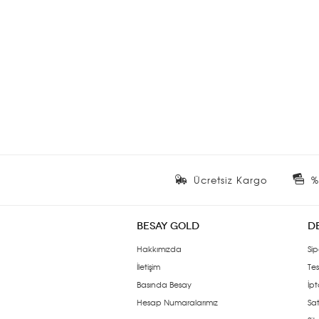
Ücretsiz Kargo
%
BESAY GOLD
D
Hakkımızda
Sip
İletişim
Tes
Basında Besay
İpt
Hesap Numaralarımız
Sat