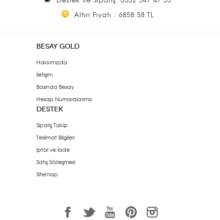
Altın Fiyatı : 6858.58 TL
BESAY GOLD
Hakkımızda
İletişim
Basında Besay
Hesap Numaralarımız
DESTEK
Sipariş Takip
Teslimat Bilgileri
İptal ve İade
Satış Sözleşmesi
Sitemap
1
3
7
6
<