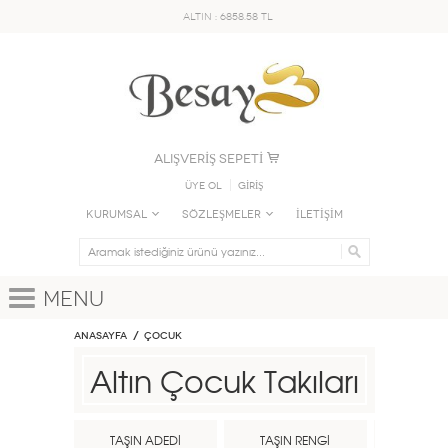
ALTIN : 6858.58 TL
ALIŞVERİŞ SEPETİ
Üye Ol
GİRİŞ
KURUMSAL
SÖZLEŞMELER
İLETİŞİM
Menu
Anasayfa
ÇOCUK
Altın Çocuk Takıları
TAŞIN ADEDİ
TAŞIN RENGİ