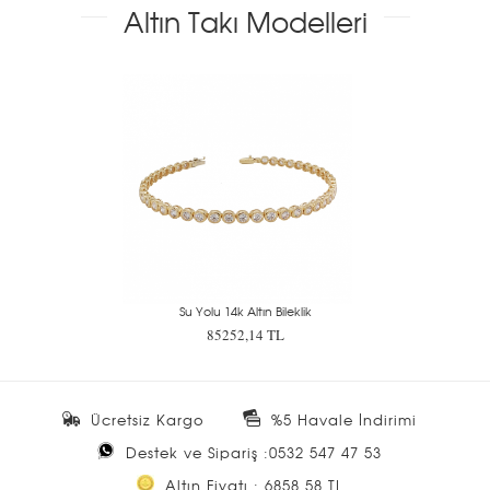
Altın Takı Modelleri
Su Yolu 14k Altın Bileklik
Çift Yonca 
85252,14 TL
209
Ücretsiz Kargo
%5 Havale İndirimi
Destek ve Sipariş :0532 547 47 53
Altın Fiyatı : 6858.58 TL