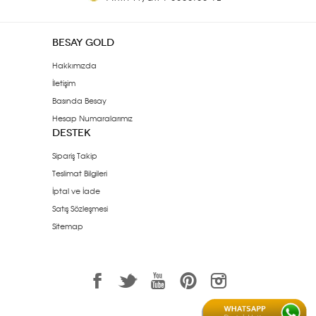
BESAY GOLD
Hakkımızda
İletişim
Basında Besay
Hesap Numaralarımız
DESTEK
Sipariş Takip
Teslimat Bilgileri
İptal ve İade
Satış Sözleşmesi
Sitemap
1
3
7
6
<