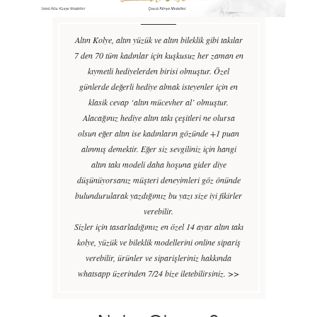
Altın Kolye, altın yüzük ve altın bileklik gibi takılar
7 den 70 tüm kadınlar için kuşkusuz her zaman en
kıymetli hediyelerden birisi olmuştur. Özel
günlerde değerli hediye almak isteyenler için en
klasik cevap ‘altın mücevher al’ olmuştur.
Alacağınız hediye altın takı çeşitleri ne olursa
olsun eğer altın ise kadınların gözünde +1 puan
alınmış demektir. Eğer siz sevgiliniz için hangi
altın takı modeli daha hoşuna gider diye
düşünüyorsanız müşteri deneyimleri göz önünde
bulundurularak yazdığımız bu yazı size iyi fikirler
verebilir.
Sizler için tasarladığımız en özel 14 ayar altın takı
kolye, yüzük ve bileklik modellerini online sipariş
verebilir, ürünler ve siparişleriniz hakkında
whatsapp üzerinden 7/24 bize iletebilirsiniz.
>>