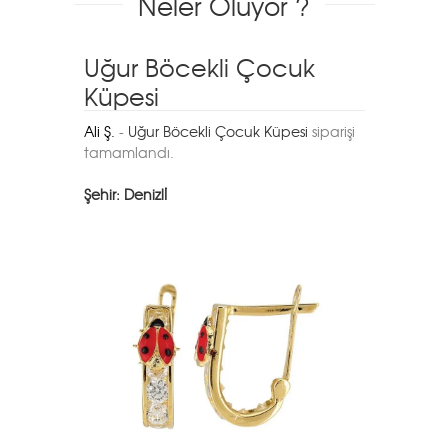
Neler Oluyor ?
Uğur Böcekli Çocuk
Maşalla
Küpesi
Gözde P.
-
M
tamamlandı
Ali Ş.
-
Uğur Böcekli Çocuk Küpesi
siparişi
tamamlandı.
Şehir: İstanb
Şehir: Denizlİ