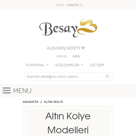
ALTIN : 6858.58 TL
ALIŞVERİŞ SEPETİ
Üye Ol
GİRİŞ
KURUMSAL
SÖZLEŞMELER
İLETİŞİM
Menu
Anasayfa
ALTIN KOLYE
Altın Kolye
Modelleri