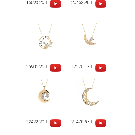
15093,26 TL
20462,98 TL
25905,26 TL
17270,17 TL
22422,20 TL
21478,87 TL