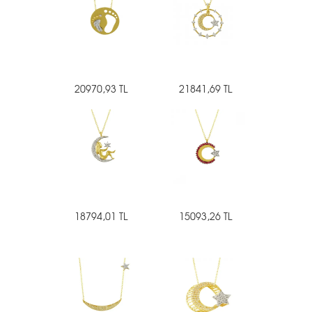
20970,93 TL
21841,69 TL
18794,01 TL
15093,26 TL