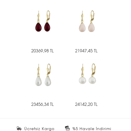
20369,98 TL
21947,45 TL
23456,34 TL
24142,20 TL
Ücretsiz Kargo
%5 Havale İndirimi