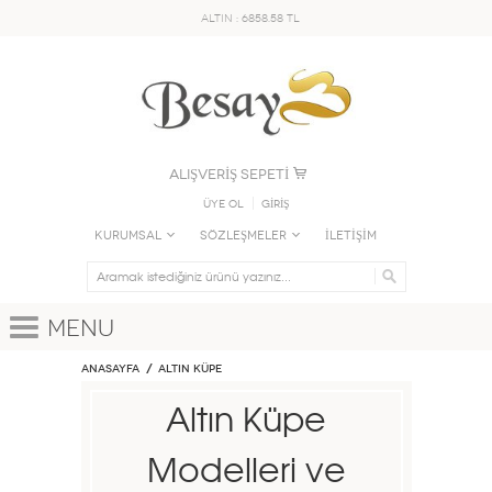
ALTIN : 6858.58 TL
ALIŞVERİŞ SEPETİ
Üye Ol
GİRİŞ
KURUMSAL
SÖZLEŞMELER
İLETİŞİM
Menu
Anasayfa
ALTIN KÜPE
Altın Küpe
Modelleri ve