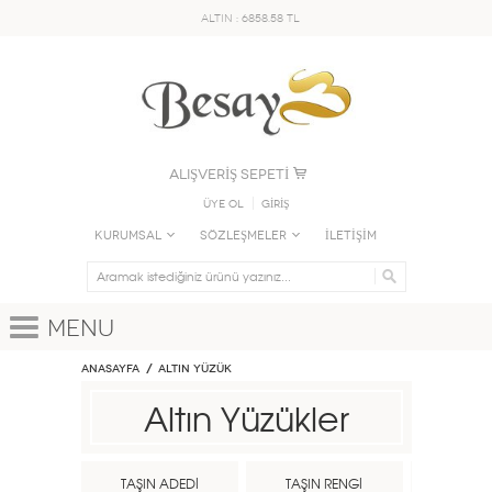
ALTIN : 6858.58 TL
ALIŞVERİŞ SEPETİ
Üye Ol
GİRİŞ
KURUMSAL
SÖZLEŞMELER
İLETİŞİM
Menu
Anasayfa
ALTIN YÜZÜK
Altın Yüzükler
TAŞIN ADEDİ
TAŞIN RENGİ