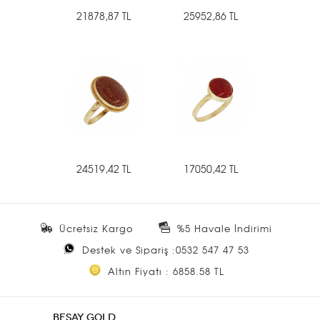
21878,87 TL
25952,86 TL
24519,42 TL
17050,42 TL
Ücretsiz Kargo
%5 Havale İndirimi
Destek ve Sipariş :0532 547 47 53
Altın Fiyatı : 6858.58 TL
BESAY GOLD