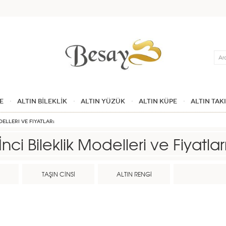
Ara
E
ALTIN BİLEKLİK
ALTIN YÜZÜK
ALTIN KÜPE
ALTIN TAK
delleri ve Fiyatları
İnci Bileklik Modelleri ve Fiyatlar
İ
TAŞIN CİNSİ
ALTIN RENGİ