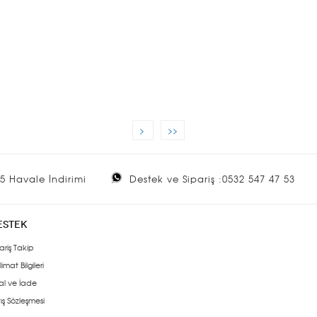
>
>>
5 Havale İndirimi
Destek ve Sipariş :0532 547 47 53
ESTEK
ariş Takip
limat Bilgileri
al ve İade
ış Sözleşmesi