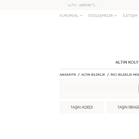
ALTIN : 6858.58 TL
KURUMSAL
SÖZLEŞMELER
İLETİŞİM
ALTIN KOLY
Anasayfa
ALTIN BİLEKLİK
İnci Bileklik Mo
TAŞIN ADEDİ
TAŞIN RENG