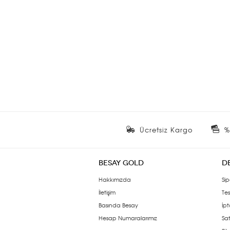
Ücretsiz Kargo
%
BESAY GOLD
D
Hakkımızda
Sip
İletişim
Tes
Basında Besay
İpt
Hesap Numaralarımız
Sat