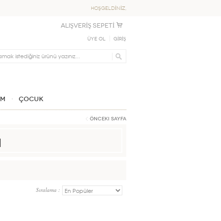
HOŞGELDİNİZ,
ALIŞVERİŞ SEPETİ
Üye Ol
GİRİŞ
IM
ÇOCUK
Önceki Sayfa
ı
Sıralama :