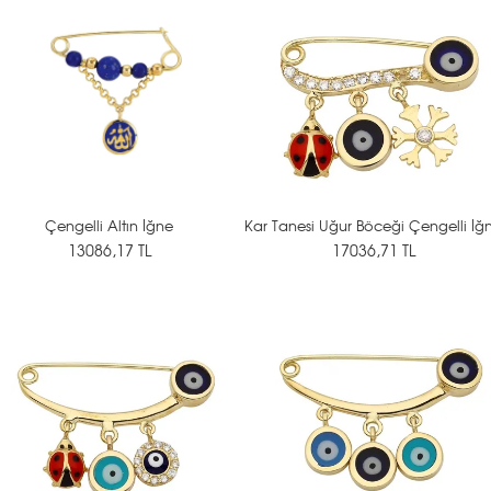
Çengelli Altın İğne
Kar Tanesi Uğur Böceği Çengelli İğ
13086,17 TL
17036,71 TL