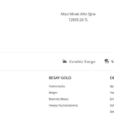
Mavi Mineli Altın İğne
12839,26 TL
Ücretsiz Kargo
%
BESAY GOLD
D
Hakkımızda
Sip
İletişim
Tes
Basında Besay
İpt
Hesap Numaralarımız
Sat
Si