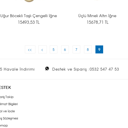
Uğur Böcekli Taşlı Çengelli İğne
Üçlü Mineli Altın İğne
15493,53 TL
15678,71 TL
<<
<
5
6
7
8
9
5 Havale İndirimi
Destek ve Sipariş :0532 547 47 53
ESTEK
ariş Takip
limat Bilgileri
al ve İade
ış Sözleşmesi
temap