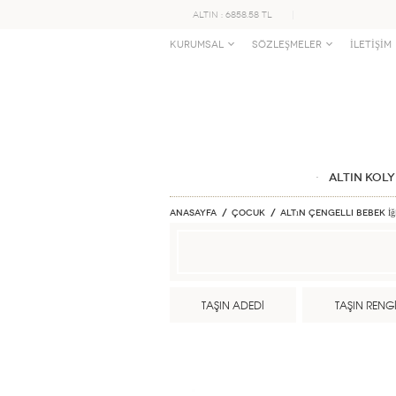
ALTIN : 6858.58 TL
KURUMSAL
SÖZLEŞMELER
İLETİŞİM
ALTIN KOLY
Anasayfa
ÇOCUK
Altın Çengelli Bebek İğ
TAŞIN ADEDİ
TAŞIN RENG