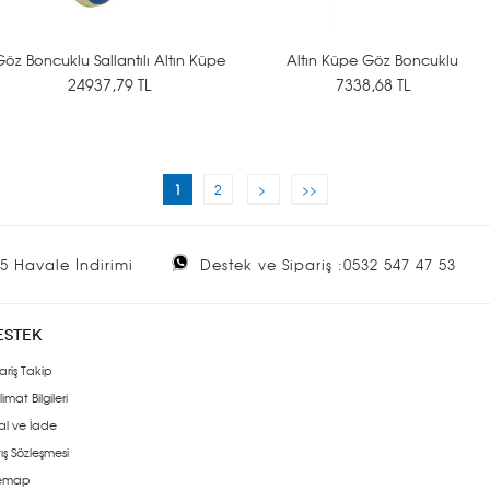
öz Boncuklu Sallantılı Altın Küpe
Altın Küpe Göz Boncuklu
24937,79 TL
7338,68 TL
1
2
>
>>
5 Havale İndirimi
Destek ve Sipariş :0532 547 47 53
ESTEK
ariş Takip
limat Bilgileri
al ve İade
ış Sözleşmesi
temap