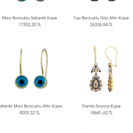
Mavi Boncuklu Sallantılı Küpe
Top Boncuklu Göz Altın Küpe
17352,20 TL
26336,94 TL
allantılı Mavi Boncuklu Altın Küpe
Damla Sinyora Küpe
9053,32 TL
18641,62 TL