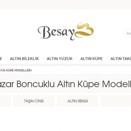
Ara
E
ALTIN BİLEKLİK
ALTIN YÜZÜK
ALTIN KÜPE
ALTIN TAK
tın Küpe Modelleri
zar Boncuklu Altın Küpe Modell
İ
TAŞIN CİNSİ
ALTIN RENGİ