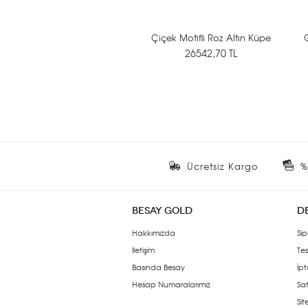
Çiçek Motifli Roz Altın Küpe
G
26542,70 TL
Ücretsiz Kargo
%
BESAY GOLD
D
Hakkımızda
Sip
İletişim
Tes
Basında Besay
İpt
Hesap Numaralarımız
Sat
Si