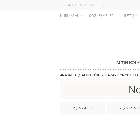
ALTIN : 6858.58 TL
KURUMSAL
SÖZLEŞMELER
İLETİŞİM
ALTIN KOLY
Anasayfa
ALTIN KÜPE
Nazar Boncuklu Al
Na
TAŞIN ADEDİ
TAŞIN RENG