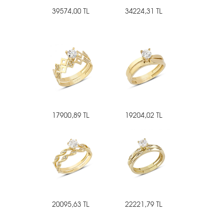
39574,00 TL
34224,31 TL
17900,89 TL
19204,02 TL
20095,63 TL
22221,79 TL