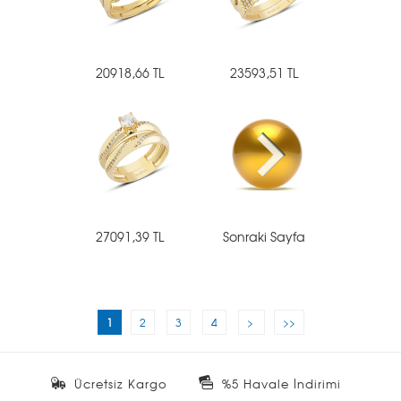
20918,66 TL
23593,51 TL
27091,39 TL
Sonraki Sayfa
1
2
3
4
>
>>
Ücretsiz Kargo
%5 Havale İndirimi