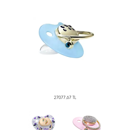
27077,67 TL