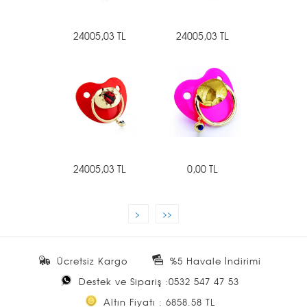
24005,03 TL
24005,03 TL
24005,03 TL
0,00 TL
>
>>
Ücretsiz Kargo
%5 Havale İndirimi
Destek ve Sipariş :0532 547 47 53
Altın Fiyatı : 6858.58 TL