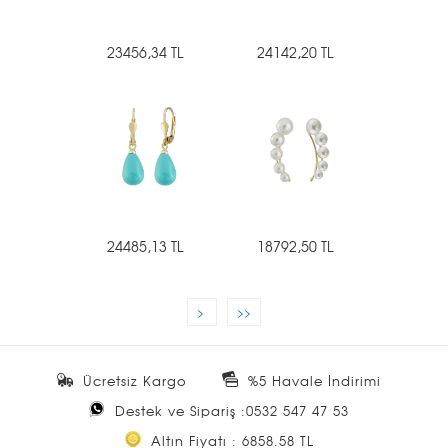
23456,34 TL
24142,20 TL
24485,13 TL
18792,50 TL
>
>>
Ücretsiz Kargo
%5 Havale İndirimi
Destek ve Sipariş :0532 547 47 53
Altın Fiyatı : 6858.58 TL