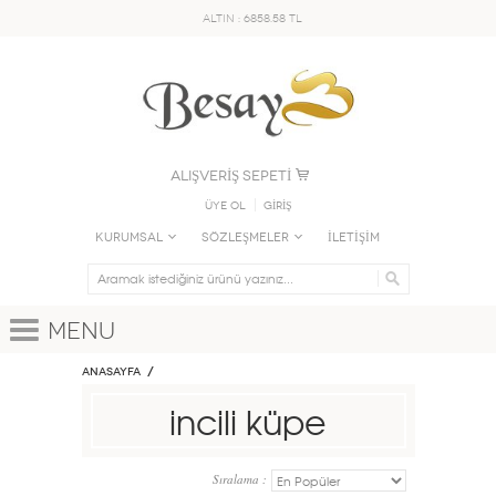
ALTIN : 6858.58 TL
ALIŞVERİŞ SEPETİ
Üye Ol
GİRİŞ
KURUMSAL
SÖZLEŞMELER
İLETİŞİM
Menu
Anasayfa
incili küpe
Sıralama :