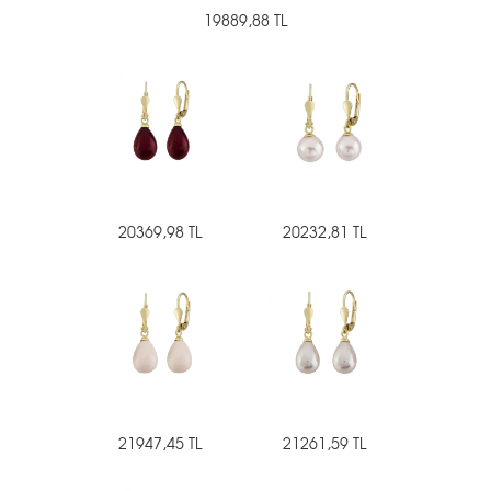
19889,88 TL
20369,98 TL
20232,81 TL
21947,45 TL
21261,59 TL