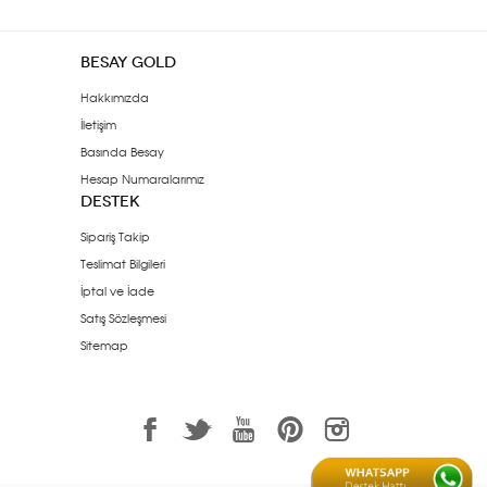
BESAY GOLD
Hakkımızda
İletişim
Basında Besay
Hesap Numaralarımız
DESTEK
Sipariş Takip
Teslimat Bilgileri
İptal ve İade
Satış Sözleşmesi
Sitemap
1
3
7
6
<