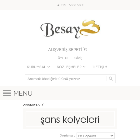
ALTIN : 6858.58 TL
ALIŞVERİŞ SEPETİ
Üye Ol
GİRİŞ
KURUMSAL
SÖZLEŞMELER
İLETİŞİM
Menu
Anasayfa
şans kolyeleri
Sıralama :