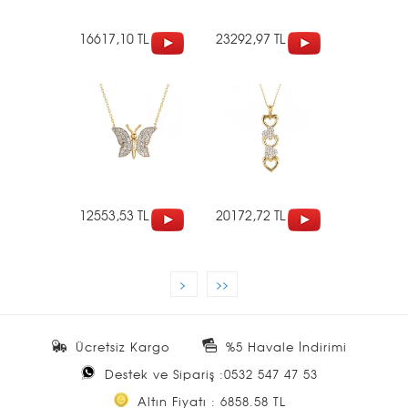
16617,10 TL
23292,97 TL
12553,53 TL
20172,72 TL
>
>>
Ücretsiz Kargo
%5 Havale İndirimi
Destek ve Sipariş :0532 547 47 53
Altın Fiyatı : 6858.58 TL