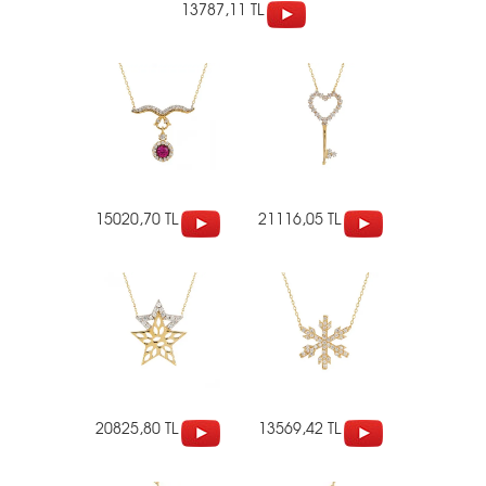
13787,11 TL
15020,70 TL
21116,05 TL
20825,80 TL
13569,42 TL