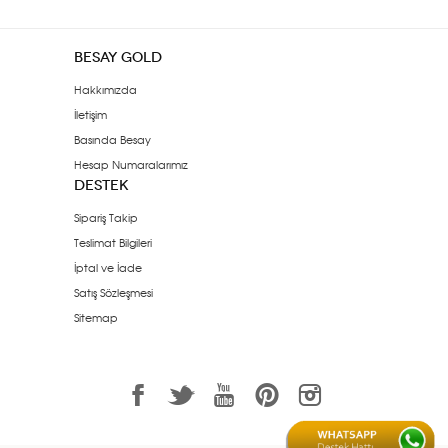
BESAY GOLD
Hakkımızda
İletişim
Basında Besay
Hesap Numaralarımız
DESTEK
Sipariş Takip
Teslimat Bilgileri
İptal ve İade
Satış Sözleşmesi
Sitemap
1
3
7
6
<