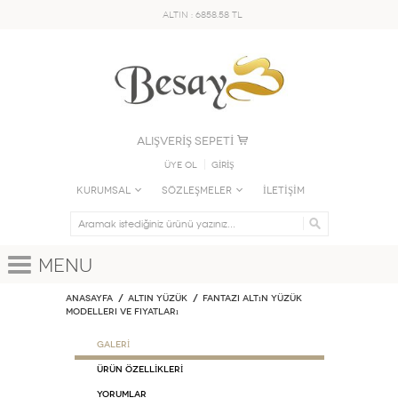
ALTIN : 6858.58 TL
ALIŞVERİŞ SEPETİ
Üye Ol
GİRİŞ
KURUMSAL
SÖZLEŞMELER
İLETİŞİM
Menu
Anasayfa
ALTIN YÜZÜK
Fantazi Altın Yüzük
Modelleri ve Fiyatları
GALERİ
ÜRÜN ÖZELLİKLERİ
Yorumlar