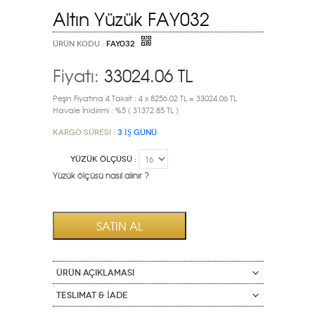
Altın Yüzük FAY032
ÜRÜN KODU :
FAY032
Fiyatı:
33024.06
TL
Peşin Fiyatına 4 Taksit : 4 x 8256.02 TL = 33024,06 TL
Havale İnidirimi : %5 ( 31372.85 TL )
Kargo Süresi :
3 İŞ GÜNÜ
YÜZÜK ÖLÇÜSÜ :
Yüzük ölçüsü nasıl alınır ?
ÜRÜN AÇIKLAMASI
Teslimat & İade