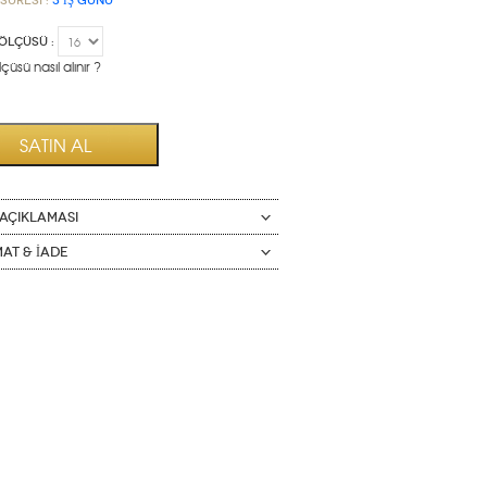
Süresi :
3 İŞ GÜNÜ
ÖLÇÜSÜ :
çüsü nasıl alınır ?
AÇIKLAMASI
mat & İade