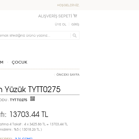
HOŞGELDİNİZ,
ALIŞVERİŞ SEPETİ
Üye Ol
GİRİŞ
IM
ÇOCUK
Önceki Sayfa
ın Yüzük TYTT0275
ODU :
TYTT0275
tı:
13703.44
TL
atına 4 Taksit : 4 x 3425.86 TL = 13703,44 TL
idirimi : %5 ( 13018.26 TL )