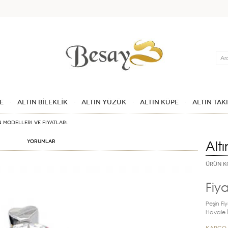
Ara
E
ALTIN BİLEKLİK
ALTIN YÜZÜK
ALTIN KÜPE
ALTIN TAK
n Modelleri ve Fiyatları
Alt
Yorumlar
ÜRÜN K
Fiya
Peşin Fiy
Havale İn