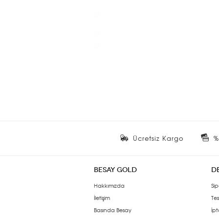
Ücretsiz Kargo
%
BESAY GOLD
D
Hakkımızda
Sip
İletişim
Tes
Basında Besay
İpt