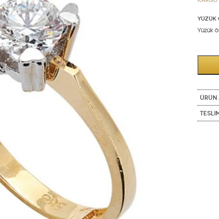
Kargo 
YÜZÜK 
Yüzük öl
ÜRÜN 
Tesli