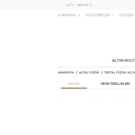
ALTIN : 6858.58 TL
KURUMSAL
SÖZLEŞMELER
İLETİŞİM
ALTIN KOLY
Anasayfa
ALTIN YÜZÜK
Tektaş Yüzük Altı
GALERİ
ÜRÜN ÖZELLİKLERİ