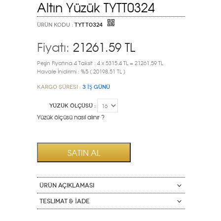
Altın Yüzük TYTT0324
ÜRÜN KODU :
TYTT0324
Fiyatı:
21261.59
TL
Peşin Fiyatına 4 Taksit : 4 x 5315.4 TL = 21261,59 TL
Havale İnidirimi : %5 ( 20198.51 TL )
Kargo Süresi :
3 İŞ GÜNÜ
YÜZÜK ÖLÇÜSÜ :
Yüzük ölçüsü nasıl alınır ?
ÜRÜN AÇIKLAMASI
Teslimat & İade