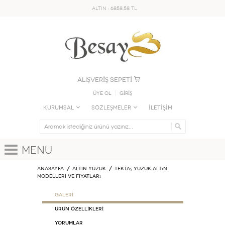
ALTIN : 6858.58 TL
ALIŞVERİŞ SEPETİ
Üye Ol
GİRİŞ
KURUMSAL
SÖZLEŞMELER
İLETİŞİM
Menu
Anasayfa
ALTIN YÜZÜK
Tektaş Yüzük Altın
Modelleri ve Fiyatları
GALERİ
ÜRÜN ÖZELLİKLERİ
Yorumlar