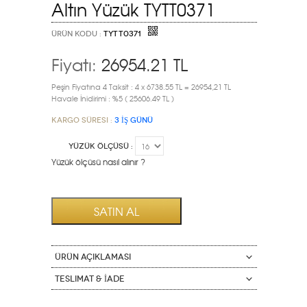
Altın Yüzük TYTT0371
ÜRÜN KODU :
TYTT0371
Fiyatı:
26954.21
TL
Peşin Fiyatına 4 Taksit : 4 x 6738.55 TL = 26954,21 TL
Havale İnidirimi : %5 ( 25606.49 TL )
Kargo Süresi :
3 İŞ GÜNÜ
YÜZÜK ÖLÇÜSÜ :
Yüzük ölçüsü nasıl alınır ?
ÜRÜN AÇIKLAMASI
Teslimat & İade