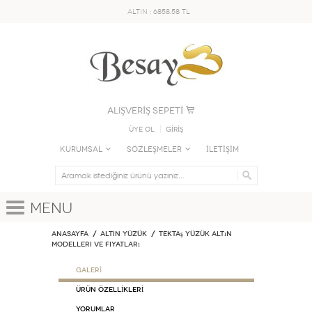
ALTIN : 6858.58 TL
ALIŞVERİŞ SEPETİ
Üye Ol
GİRİŞ
KURUMSAL
SÖZLEŞMELER
İLETİŞİM
Menu
Anasayfa
ALTIN YÜZÜK
Tektaş Yüzük Altın
Modelleri ve Fiyatları
GALERİ
ÜRÜN ÖZELLİKLERİ
Yorumlar