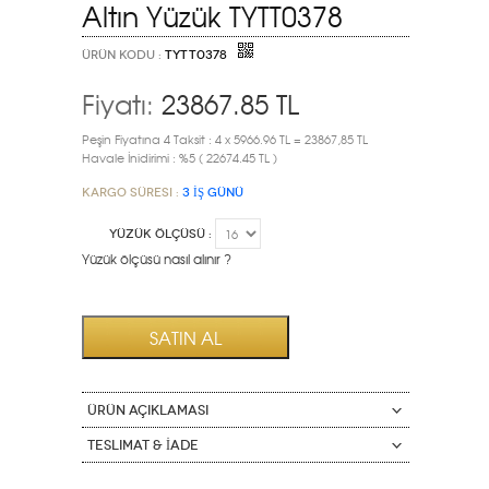
Altın Yüzük TYTT0378
ÜRÜN KODU :
TYTT0378
Fiyatı:
23867.85
TL
Peşin Fiyatına 4 Taksit : 4 x 5966.96 TL = 23867,85 TL
Havale İnidirimi : %5 ( 22674.45 TL )
Kargo Süresi :
3 İŞ GÜNÜ
YÜZÜK ÖLÇÜSÜ :
Yüzük ölçüsü nasıl alınır ?
ÜRÜN AÇIKLAMASI
Teslimat & İade