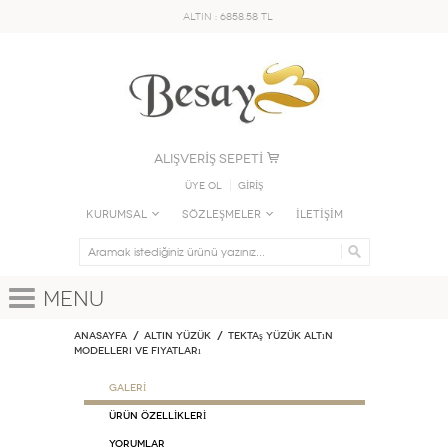
ALTIN : 6858.58 TL
ALIŞVERİŞ SEPETİ
Üye Ol
GİRİŞ
KURUMSAL
SÖZLEŞMELER
İLETİŞİM
Menu
Anasayfa
ALTIN YÜZÜK
Tektaş Yüzük Altın
Modelleri ve Fiyatları
GALERİ
ÜRÜN ÖZELLİKLERİ
Yorumlar