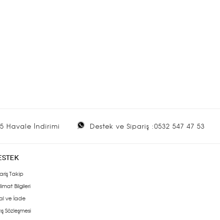
5 Havale İndirimi
Destek ve Sipariş :0532 547 47 53
ESTEK
ariş Takip
limat Bilgileri
al ve İade
ış Sözleşmesi