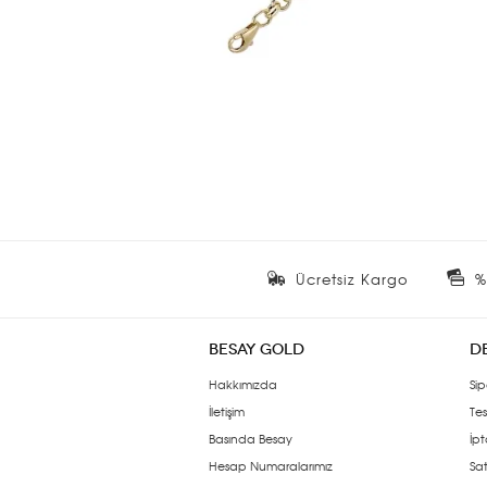
Ücretsiz Kargo
%
BESAY GOLD
D
Hakkımızda
Sip
İletişim
Tes
Basında Besay
İpt
Hesap Numaralarımız
Sat