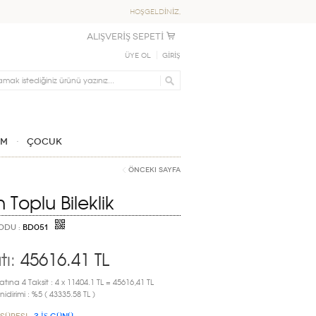
HOŞGELDİNİZ,
ALIŞVERİŞ SEPETİ
Üye Ol
GİRİŞ
IM
ÇOCUK
Önceki Sayfa
n Toplu Bileklik
ODU :
BD051
tı:
45616.41
TL
atına 4 Taksit : 4 x 11404.1 TL = 45616,41 TL
idirimi : %5 ( 43335.58 TL )