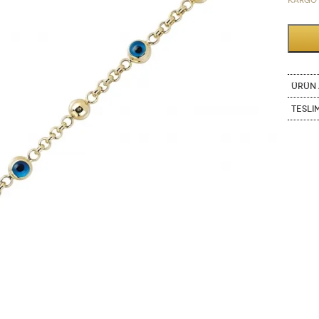
Kargo 
ÜRÜN 
Tesli