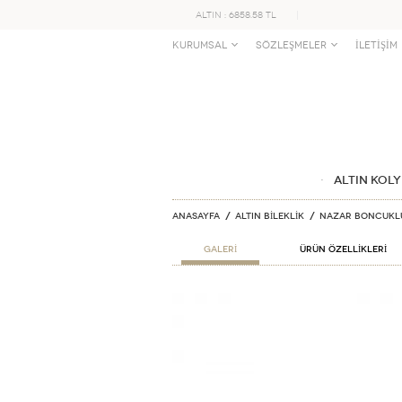
ALTIN : 6858.58 TL
KURUMSAL
SÖZLEŞMELER
İLETİŞİM
ALTIN KOLY
Anasayfa
ALTIN BİLEKLİK
Nazar Boncuklu 
GALERİ
ÜRÜN ÖZELLİKLERİ