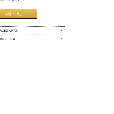
Süresi :
3 İŞ GÜNÜ
AÇIKLAMASI
mat & İade