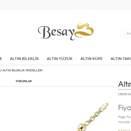
Ara
E
ALTIN BİLEKLİK
ALTIN YÜZÜK
ALTIN KÜPE
ALTIN TAK
Altın Bileklik Modelleri
Altı
Yorumlar
ÜRÜN K
Fiya
Peşin Fiy
Havale İn