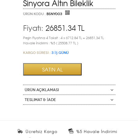
Sinyora Altın Bileklik
ÜRÜN KODU :
BSNY003
Fiyatı:
26851.34
TL
Peşin Fiyatına 4 Taksit : 4 x 6712.84 TL = 26851,34 TL
Havale İnidirimi : %5 ( 25508.77 TL )
Kargo Süresi :
3 İŞ GÜNÜ
ÜRÜN AÇIKLAMASI
Teslimat & İade
Ücretsiz Kargo
%5 Havale İndirimi