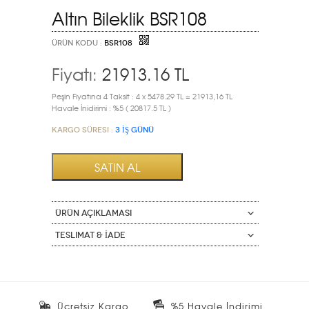
Altın Bileklik BSR108
ÜRÜN KODU :
BSR108
Fiyatı:
21913.16
TL
Peşin Fiyatına 4 Taksit : 4 x 5478.29 TL = 21913,16 TL
Havale İnidirimi : %5 ( 20817.5 TL )
Kargo Süresi :
3 İŞ GÜNÜ
ÜRÜN AÇIKLAMASI
Teslimat & İade
Ücretsiz Kargo
%5 Havale İndirimi