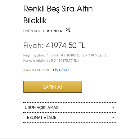
Renkli Beş Sıra Altın
Bileklik
ÜRÜN KODU :
BTFN007
Fiyatı:
41974.50
TL
Peşin Fiyatına 4 Taksit : 4 x 10493.63 TL = 41974,50 TL
Havale İnidirimi : %5 ( 39875.77 TL )
Kargo Süresi :
3 İŞ GÜNÜ
ÜRÜN AÇIKLAMASI
Teslimat & İade