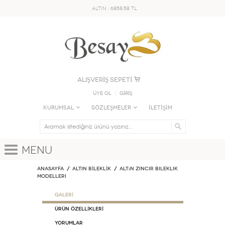
ALTIN : 6858.58 TL
ALIŞVERİŞ SEPETİ
Üye Ol
GİRİŞ
KURUMSAL
SÖZLEŞMELER
İLETİŞİM
Menu
Anasayfa
ALTIN BİLEKLİK
Altın Zincir Bileklik
Modelleri
GALERİ
ÜRÜN ÖZELLİKLERİ
Yorumlar