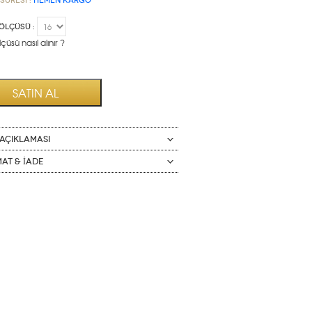
Süresi :
HEMEN KARGO
ÖLÇÜSÜ :
çüsü nasıl alınır ?
AÇIKLAMASI
mat & İade