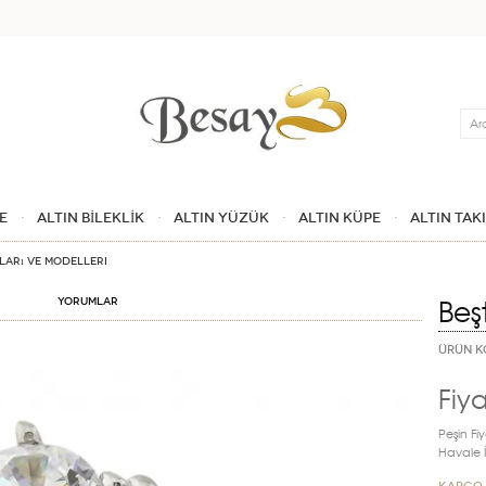
Ara
E
ALTIN BİLEKLİK
ALTIN YÜZÜK
ALTIN KÜPE
ALTIN TAK
tları ve Modelleri
Beş
Yorumlar
ÜRÜN K
Fiya
Peşin Fiy
Havale İn