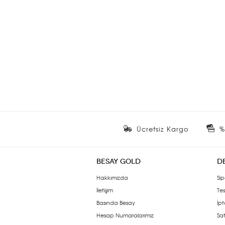
Ücretsiz Kargo
%
BESAY GOLD
D
Hakkımızda
Sip
İletişim
Tes
Basında Besay
İpt
Hesap Numaralarımız
Sat