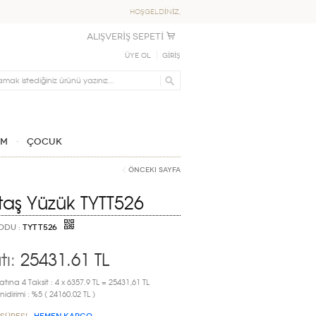
HOŞGELDİNİZ,
ALIŞVERİŞ SEPETİ
Üye Ol
GİRİŞ
IM
ÇOCUK
Önceki Sayfa
taş Yüzük TYTT526
ODU :
TYTT526
tı:
25431.61
TL
atına 4 Taksit : 4 x 6357.9 TL = 25431,61 TL
idirimi : %5 ( 24160.02 TL )