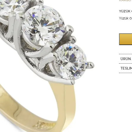
Kargo 
YÜZÜK 
Yüzük öl
ÜRÜN 
Tesli