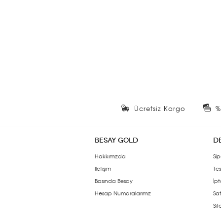
Ücretsiz Kargo
%
BESAY GOLD
D
Hakkımızda
Sip
İletişim
Tes
Basında Besay
İpt
Hesap Numaralarımız
Sat
Si