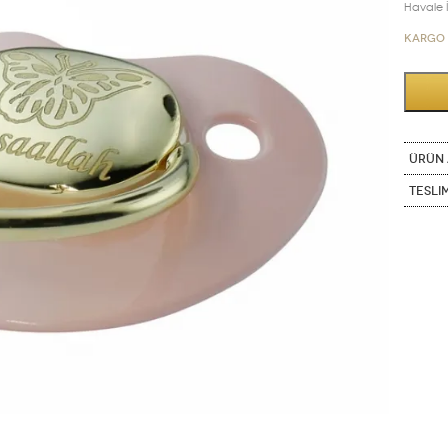
Havale İn
Kargo 
ÜRÜN 
Tesli