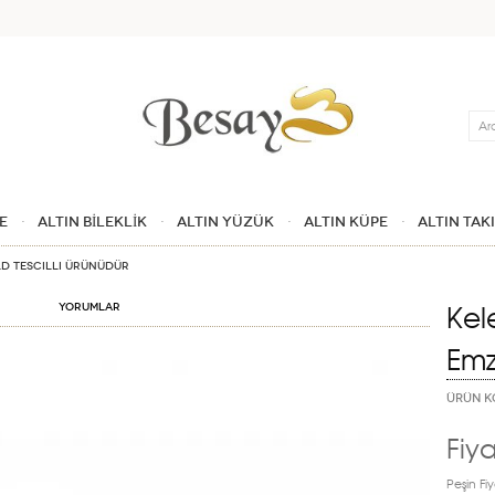
Ara
E
ALTIN BİLEKLİK
ALTIN YÜZÜK
ALTIN KÜPE
ALTIN TAK
ld tescilli ürünüdür
Kel
Yorumlar
Emz
ÜRÜN K
Fiya
Peşin Fiy