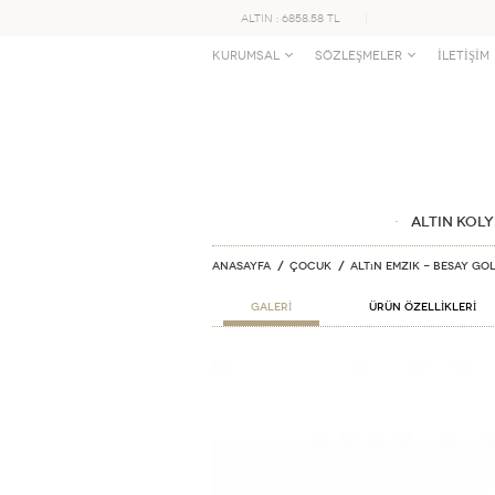
ALTIN : 6858.58 TL
KURUMSAL
SÖZLEŞMELER
İLETİŞİM
ALTIN KOLY
Anasayfa
ÇOCUK
Altın Emzik - Besay Go
GALERİ
ÜRÜN ÖZELLİKLERİ