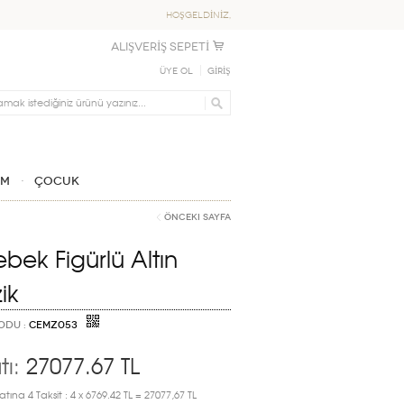
HOŞGELDİNİZ,
ALIŞVERİŞ SEPETİ
Üye Ol
GİRİŞ
IM
ÇOCUK
Önceki Sayfa
ebek Figürlü Altın
ik
ODU :
CEMZ053
tı:
27077.67
TL
atına 4 Taksit : 4 x 6769.42 TL = 27077,67 TL