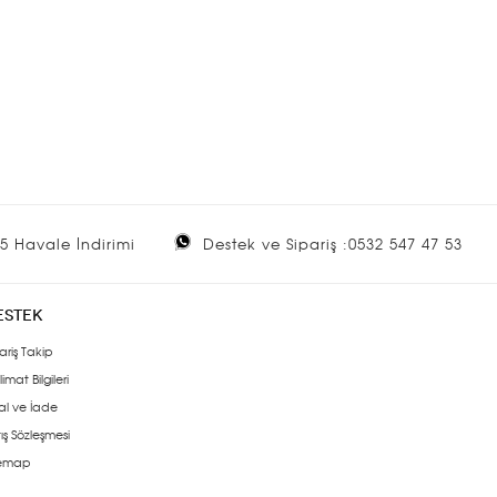
5 Havale İndirimi
Destek ve Sipariş :0532 547 47 53
ESTEK
ariş Takip
limat Bilgileri
al ve İade
ış Sözleşmesi
temap