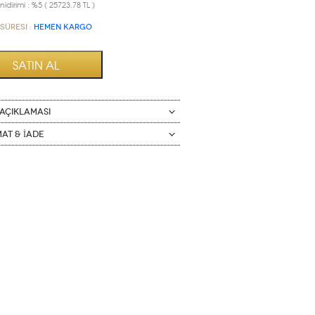
idirimi : %5 ( 25723.78 TL )
Süresi :
HEMEN KARGO
AÇIKLAMASI
mat & İade