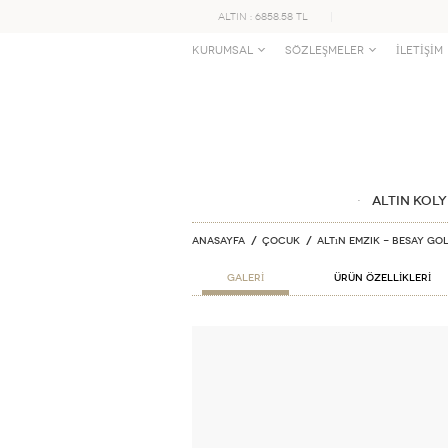
ALTIN : 6858.58 TL
KURUMSAL
SÖZLEŞMELER
İLETİŞİM
ALTIN KOLY
Anasayfa
ÇOCUK
Altın Emzik - Besay Go
GALERİ
ÜRÜN ÖZELLİKLERİ