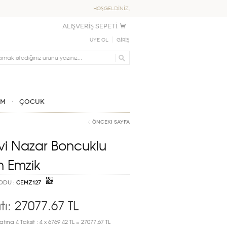
HOŞGELDİNİZ,
ALIŞVERİŞ SEPETİ
Üye Ol
GİRİŞ
IM
ÇOCUK
Önceki Sayfa
i Nazar Boncuklu
ın Emzik
ODU :
CEMZ127
tı:
27077.67
TL
atına 4 Taksit : 4 x 6769.42 TL = 27077,67 TL