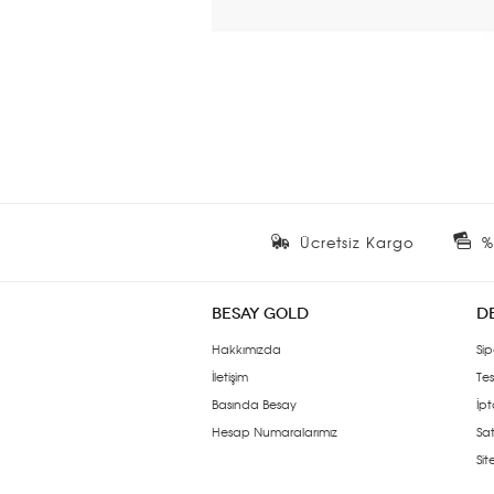
Ücretsiz Kargo
%
BESAY GOLD
D
Hakkımızda
Sip
İletişim
Tes
Basında Besay
İpt
Hesap Numaralarımız
Sat
Si