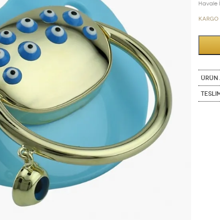
Havale İn
Kargo 
ÜRÜN 
Tesli