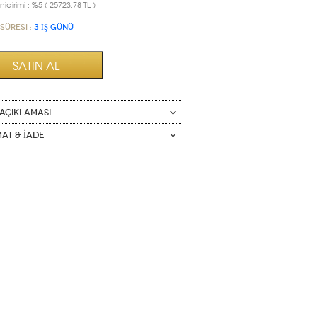
idirimi : %5 ( 25723.78 TL )
Süresi :
3 İŞ GÜNÜ
AÇIKLAMASI
mat & İade