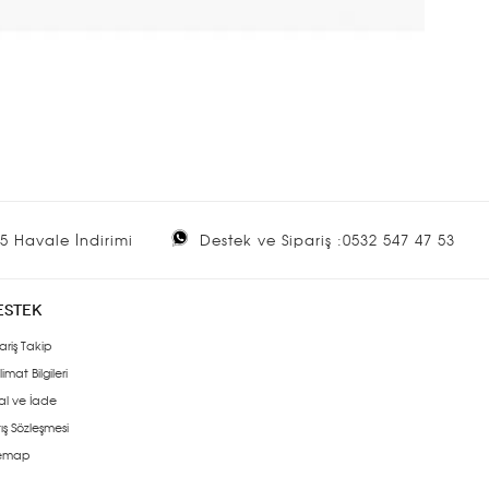
5 Havale İndirimi
Destek ve Sipariş :0532 547 47 53
ESTEK
ariş Takip
limat Bilgileri
al ve İade
ış Sözleşmesi
temap