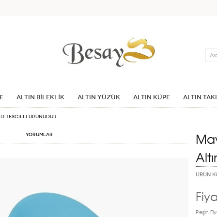
Ara
E
ALTIN BİLEKLİK
ALTIN YÜZÜK
ALTIN KÜPE
ALTIN TAK
ld tescilli ürünüdür
Mav
Yorumlar
Alt
ÜRÜN K
Fiya
Peşin Fiy