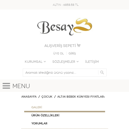
ALTIN : 6858.58 TL
ALIŞVERİŞ SEPETİ
Üye Ol
GİRİŞ
KURUMSAL
SÖZLEŞMELER
İLETİŞİM
Menu
Anasayfa
ÇOCUK
Altın Bebek Künyesi Fiyatları
GALERİ
ÜRÜN ÖZELLİKLERİ
Yorumlar