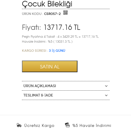
Çocuk Bilekliği
ÜRÜN KODU :
CSR057-2
Fiyatı:
13717.16
TL
Peşin Fiyatına 4 Taksit : 4 x 3429.29 TL = 13717,16 TL
Havale İnidirimi : %5 ( 13031.3 TL )
Kargo Süresi :
3 İŞ GÜNÜ
ÜRÜN AÇIKLAMASI
Teslimat & İade
Ücretsiz Kargo
%5 Havale İndirimi