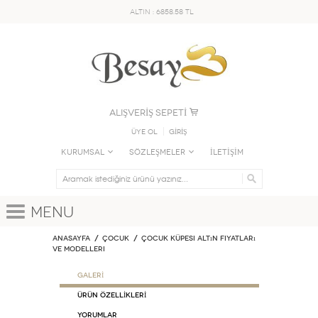
ALTIN : 6858.58 TL
ALIŞVERİŞ SEPETİ
Üye Ol
GİRİŞ
KURUMSAL
SÖZLEŞMELER
İLETİŞİM
Menu
Anasayfa
ÇOCUK
Çocuk Küpesi Altın Fiyatları
ve Modelleri
GALERİ
ÜRÜN ÖZELLİKLERİ
Yorumlar