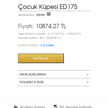
Çocuk Küpesi ED175
ÜRÜN KODU :
ED175
Fiyatı:
10874.27
TL
Peşin Fiyatına 4 Taksit : 4 x 2718.57 TL = 10874,27 TL
Havale İnidirimi : %5 ( 10330.55 TL )
Kargo Süresi :
3 İŞ GÜNÜ
ÜRÜN AÇIKLAMASI
Teslimat & İade
Ücretsiz Kargo
%5 Havale İndirimi