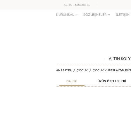
ALTIN : 6858.58 TL
KURUMSAL
SÖZLEŞMELER
İLETİŞİM
ALTIN KOLY
Anasayfa
ÇOCUK
Çocuk Küpesi Altın Fiy
GALERİ
ÜRÜN ÖZELLİKLERİ