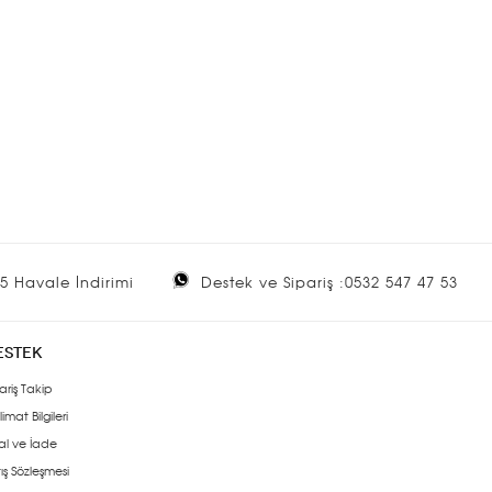
5 Havale İndirimi
Destek ve Sipariş :0532 547 47 53
ESTEK
ariş Takip
limat Bilgileri
al ve İade
ış Sözleşmesi