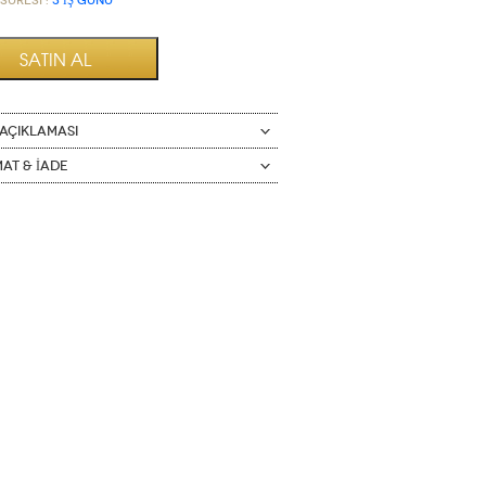
Süresi :
3 İŞ GÜNÜ
AÇIKLAMASI
mat & İade