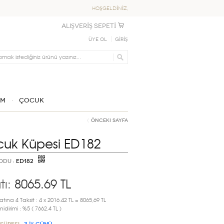
HOŞGELDİNİZ,
ALIŞVERİŞ SEPETİ
Üye Ol
GİRİŞ
IM
ÇOCUK
Önceki Sayfa
uk Küpesi ED182
ODU :
ED182
tı:
8065.69
TL
atına 4 Taksit : 4 x 2016.42 TL = 8065,69 TL
idirimi : %5 ( 7662.4 TL )