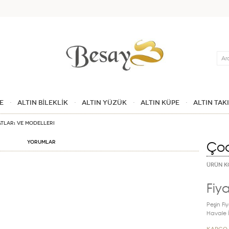
Ara
E
ALTIN BİLEKLİK
ALTIN YÜZÜK
ALTIN KÜPE
ALTIN TAK
atları ve Modelleri
Çoc
Yorumlar
ÜRÜN K
Fiya
Peşin Fiy
Havale İn