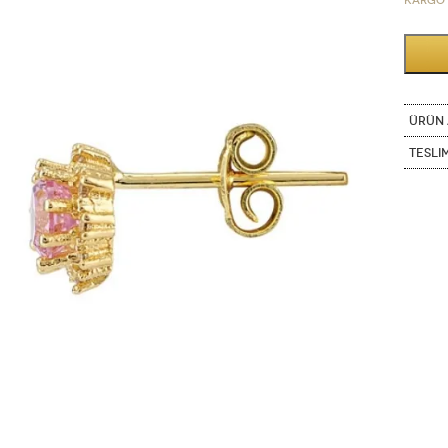
Kargo 
ÜRÜN 
Tesli