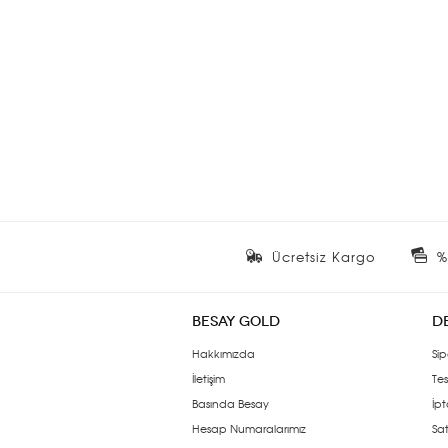
Ücretsiz Kargo
%
BESAY GOLD
D
Hakkımızda
Sip
İletişim
Tes
Basında Besay
İpt
Hesap Numaralarımız
Sat