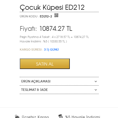
Çocuk Küpesi ED212
ÜRÜN KODU :
ED212-2
Fiyatı:
10874.27
TL
Peşin Fiyatına 4 Taksit : 4 x 2718.57 TL = 10874,27 TL
Havale İnidirimi : %5 ( 10330.55 TL )
Kargo Süresi :
3 İŞ GÜNÜ
ÜRÜN AÇIKLAMASI
Teslimat & İade
Ücretsiz Kargo
%5 Havale İndirimi