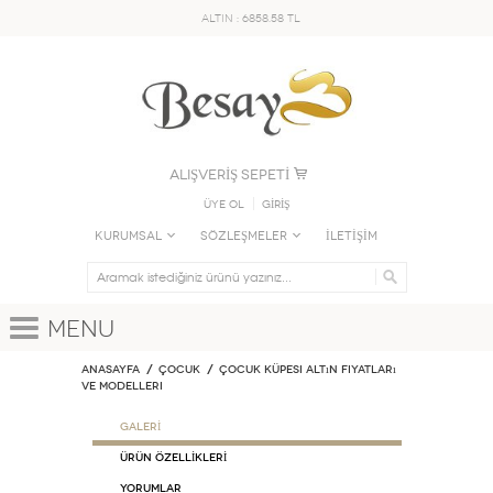
ALTIN : 6858.58 TL
ALIŞVERİŞ SEPETİ
Üye Ol
GİRİŞ
KURUMSAL
SÖZLEŞMELER
İLETİŞİM
Menu
Anasayfa
ÇOCUK
Çocuk Küpesi Altın Fiyatları
ve Modelleri
GALERİ
ÜRÜN ÖZELLİKLERİ
Yorumlar