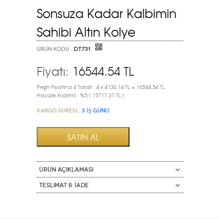
Sonsuza Kadar Kalbimin
Sahibi Altın Kolye
ÜRÜN KODU :
DT731
Fiyatı:
16544.54
TL
Peşin Fiyatına 4 Taksit : 4 x 4136.14 TL = 16544,54 TL
Havale İnidirimi : %5 ( 15717.31 TL )
Kargo Süresi :
3 İŞ GÜNÜ
ÜRÜN AÇIKLAMASI
Teslimat & İade