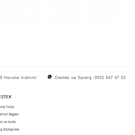
5 Havale İndirimi
Destek ve Sipariş :0532 547 47 53
ESTEK
ariş Takip
limat Bilgileri
al ve İade
ış Sözleşmesi