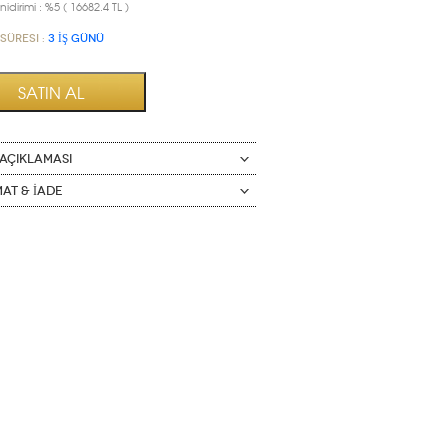
idirimi : %5 ( 16682.4 TL )
Süresi :
3 İŞ GÜNÜ
AÇIKLAMASI
mat & İade