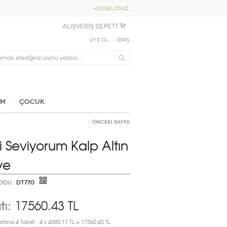
HOŞGELDİNİZ,
ALIŞVERİŞ SEPETİ
Üye Ol
GİRİŞ
IM
ÇOCUK
Önceki Sayfa
i Seviyorum Kalp Altın
ye
ODU :
DT770
tı:
17560.43
TL
atına 4 Taksit : 4 x 4390.11 TL = 17560,43 TL