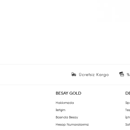
Ücretsiz Kargo
%
BESAY GOLD
D
Hakkımızda
Sip
İletişim
Tes
Basında Besay
İpt
Hesap Numaralarımız
Sat