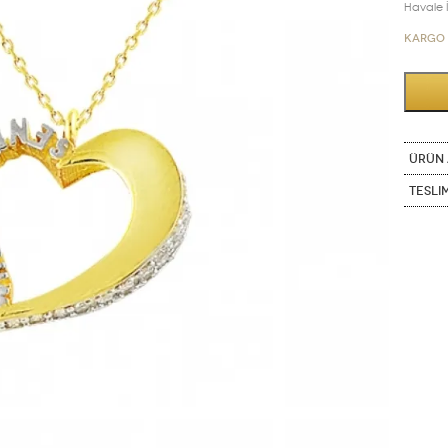
Havale İn
Kargo 
ÜRÜN 
Tesli