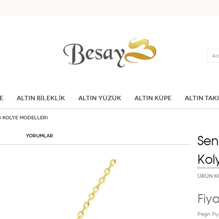
Ara
E
ALTIN BİLEKLİK
ALTIN YÜZÜK
ALTIN KÜPE
ALTIN TAK
s Kolye Modelleri
Sen
Yorumlar
Kol
ÜRÜN K
Fiya
Peşin Fiy