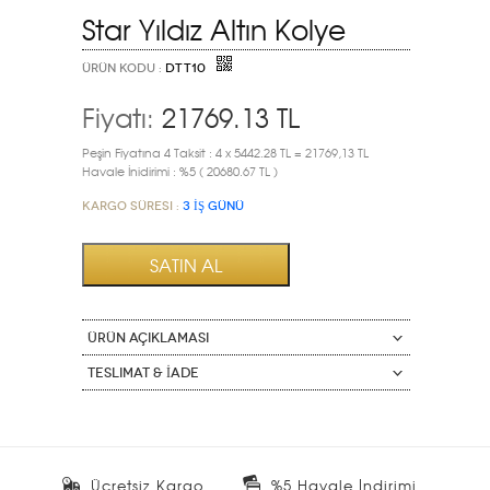
Star Yıldız Altın Kolye
ÜRÜN KODU :
DTT10
Fiyatı:
21769.13
TL
Peşin Fiyatına 4 Taksit : 4 x 5442.28 TL = 21769,13 TL
Havale İnidirimi : %5 ( 20680.67 TL )
Kargo Süresi :
3 İŞ GÜNÜ
ÜRÜN AÇIKLAMASI
Teslimat & İade
Ücretsiz Kargo
%5 Havale İndirimi