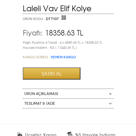
Laleli Vav Elif Kolye
ÜRÜN KODU :
DTT137
Fiyatı:
18358.63
TL
Peşin Fiyatına 4 Taksit : 4 x 4589.66 TL = 18358,63 TL
Havale İnidirimi : %5 ( 17440.69 TL )
Kargo Süresi :
HEMEN KARGO
ÜRÜN AÇIKLAMASI
Teslimat & İade
Ücretsiz Kargo
%5 Havale İndirimi