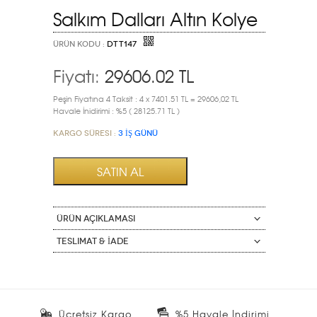
Salkım Dalları Altın Kolye
ÜRÜN KODU :
DTT147
Fiyatı:
29606.02
TL
Peşin Fiyatına 4 Taksit : 4 x 7401.51 TL = 29606,02 TL
Havale İnidirimi : %5 ( 28125.71 TL )
Kargo Süresi :
3 İŞ GÜNÜ
ÜRÜN AÇIKLAMASI
Teslimat & İade
Ücretsiz Kargo
%5 Havale İndirimi