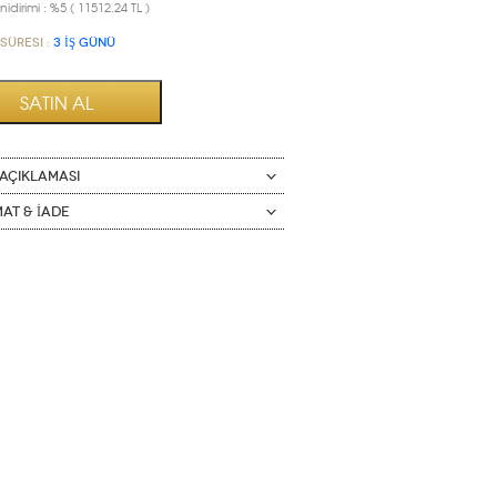
idirimi : %5 ( 11512.24 TL )
Süresi :
3 İŞ GÜNÜ
AÇIKLAMASI
mat & İade