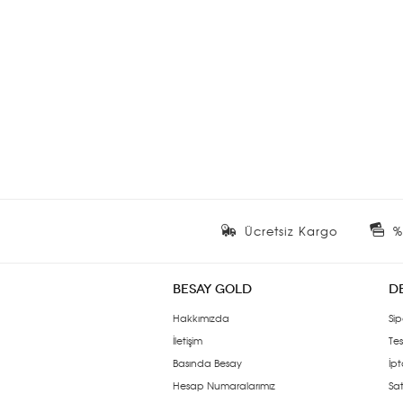
Ücretsiz Kargo
%
BESAY GOLD
D
Hakkımızda
Sip
İletişim
Tes
Basında Besay
İpt
Hesap Numaralarımız
Sat