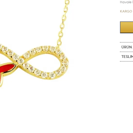
Havale İn
Kargo 
ÜRÜN 
Tesli