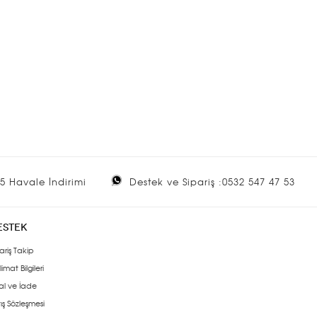
5 Havale İndirimi
Destek ve Sipariş :0532 547 47 53
ESTEK
ariş Takip
limat Bilgileri
al ve İade
ış Sözleşmesi