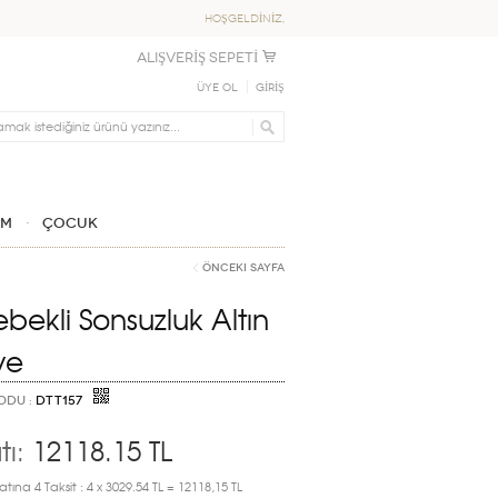
HOŞGELDİNİZ,
ALIŞVERİŞ SEPETİ
Üye Ol
GİRİŞ
IM
ÇOCUK
Önceki Sayfa
ebekli Sonsuzluk Altın
ye
ODU :
DTT157
tı:
12118.15
TL
atına 4 Taksit : 4 x 3029.54 TL = 12118,15 TL