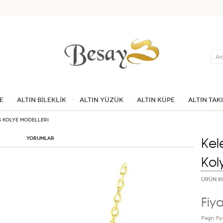
Ara
E
ALTIN BİLEKLİK
ALTIN YÜZÜK
ALTIN KÜPE
ALTIN TAK
s Kolye Modelleri
Kel
Yorumlar
Kol
ÜRÜN K
Fiya
Peşin Fiy