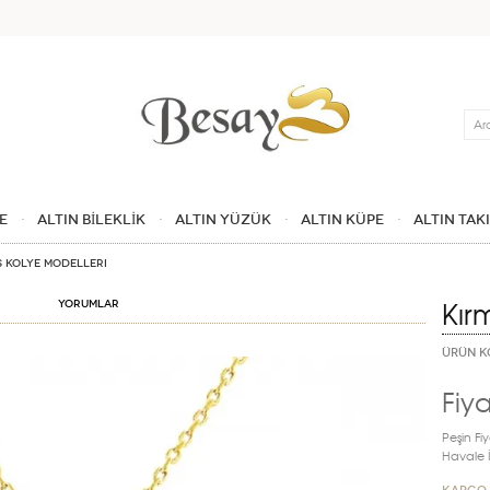
Ara
E
ALTIN BİLEKLİK
ALTIN YÜZÜK
ALTIN KÜPE
ALTIN TAK
s Kolye Modelleri
Kır
Yorumlar
ÜRÜN K
Fiya
Peşin Fiy
Havale İn