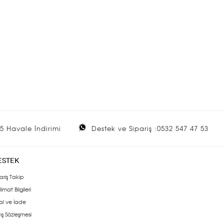
5 Havale İndirimi
Destek ve Sipariş :0532 547 47 53
ESTEK
ariş Takip
limat Bilgileri
al ve İade
ış Sözleşmesi