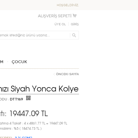
HOŞGELDİNİZ,
ALIŞVERİŞ SEPETİ
Üye Ol
GİRİŞ
IM
ÇOCUK
Önceki Sayfa
mızı Siyah Yonca Kolye
ODU :
DTT169
tı:
19447.09
TL
atına 4 Taksit : 4 x 4861.77 TL = 19447,09 TL
idirimi : %5 ( 18474.73 TL )