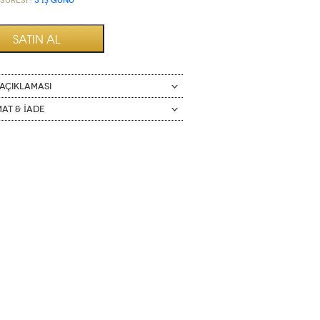
Süresi :
3 İŞ GÜNÜ
AÇIKLAMASI
mat & İade