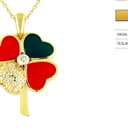
Kargo 
ÜRÜN 
Tesli