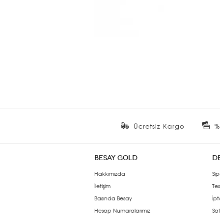
Ücretsiz Kargo
%
BESAY GOLD
D
Hakkımızda
Sip
İletişim
Tes
Basında Besay
İpt
Hesap Numaralarımız
Sat