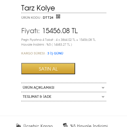
Tarz Kolye
ÜRÜN KODU :
DTT24
Fiyatı:
15456.08
TL
Peşin Fiyatına 4 Taksit : 4 x 3864.02 TL = 15456,08 TL
Havale İnidirimi : %5 ( 14683.27 TL )
Kargo Süresi :
3 İŞ GÜNÜ
ÜRÜN AÇIKLAMASI
Teslimat & İade
Ücretsiz Kargo
%5 Havale İndirimi