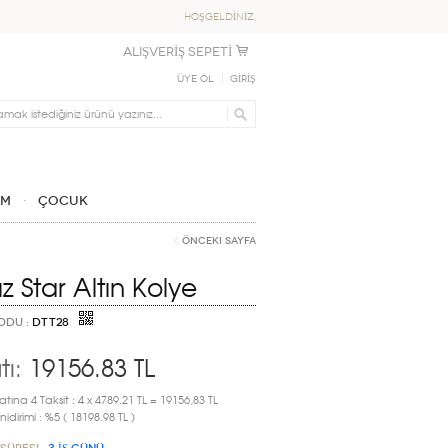
HOŞGELDİNİZ,
ALIŞVERİŞ SEPETİ
Üye Ol
GİRİŞ
IM
ÇOCUK
Önceki Sayfa
ız Star Altın Kolye
ODU :
DTT28
tı:
19156.83
TL
atına 4 Taksit : 4 x 4789.21 TL = 19156,83 TL
idirimi : %5 ( 18198.98 TL )