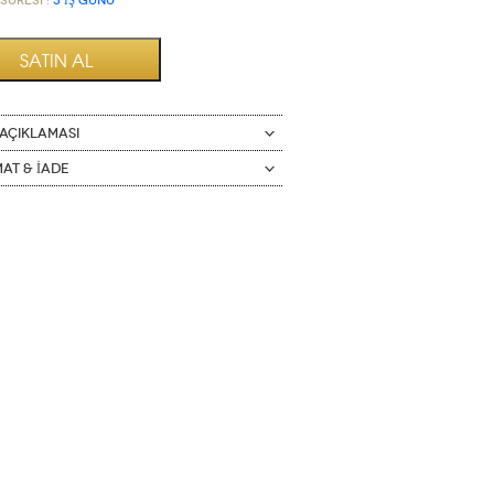
Süresi :
3 İŞ GÜNÜ
AÇIKLAMASI
mat & İade