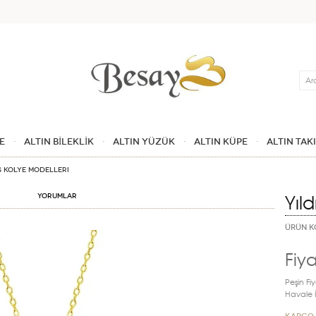
Ara
E
ALTIN BİLEKLİK
ALTIN YÜZÜK
ALTIN KÜPE
ALTIN TAK
s Kolye Modelleri
Yıld
Yorumlar
ÜRÜN K
Fiya
Peşin Fiy
Havale İn