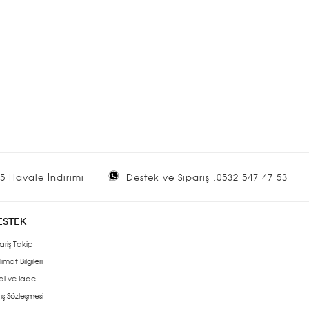
5 Havale İndirimi
Destek ve Sipariş :0532 547 47 53
ESTEK
ariş Takip
limat Bilgileri
al ve İade
ış Sözleşmesi