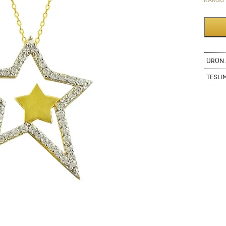
Kargo 
ÜRÜN 
Tesli