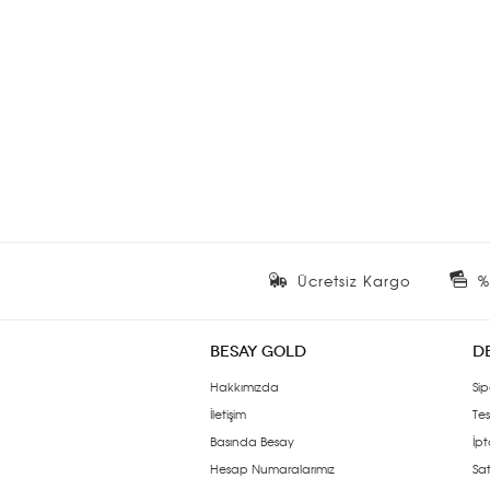
Ücretsiz Kargo
%
BESAY GOLD
D
Hakkımızda
Sip
İletişim
Tes
Basında Besay
İpt
Hesap Numaralarımız
Sat