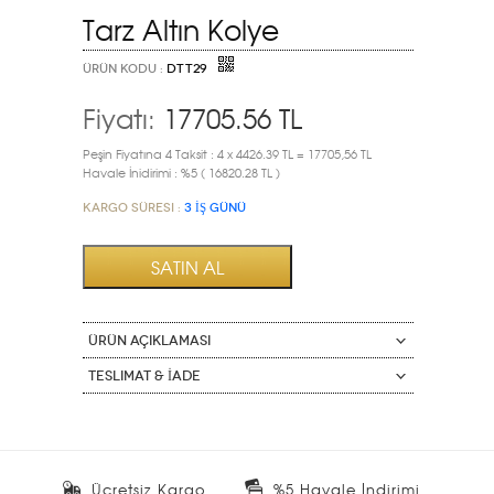
Tarz Altın Kolye
ÜRÜN KODU :
DTT29
Fiyatı:
17705.56
TL
Peşin Fiyatına 4 Taksit : 4 x 4426.39 TL = 17705,56 TL
Havale İnidirimi : %5 ( 16820.28 TL )
Kargo Süresi :
3 İŞ GÜNÜ
ÜRÜN AÇIKLAMASI
Teslimat & İade
Ücretsiz Kargo
%5 Havale İndirimi