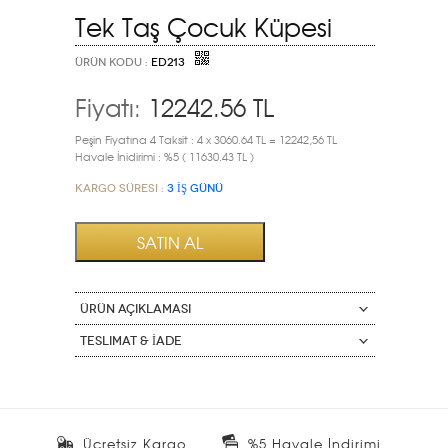
Tek Taş Çocuk Küpesi
ÜRÜN KODU :
ED213
Fiyatı:
12242.56
TL
Peşin Fiyatına 4 Taksit : 4 x 3060.64 TL = 12242,56 TL
Havale İnidirimi : %5 ( 11630.43 TL )
Kargo Süresi :
3 İŞ GÜNÜ
ÜRÜN AÇIKLAMASI
Teslimat & İade
Ücretsiz Kargo
%5 Havale İndirimi