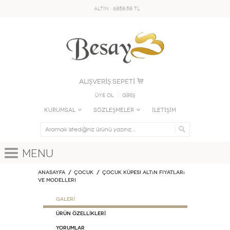
ALTIN : 6858.58 TL
ALIŞVERİŞ SEPETİ
Üye Ol
GİRİŞ
KURUMSAL
SÖZLEŞMELER
İLETİŞİM
Menu
Anasayfa
ÇOCUK
Çocuk Küpesi Altın Fiyatları
ve Modelleri
GALERİ
ÜRÜN ÖZELLİKLERİ
Yorumlar