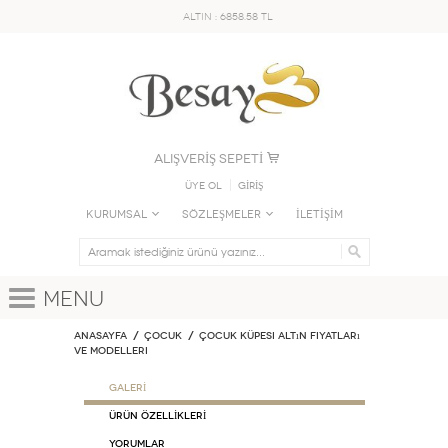
ALTIN : 6858.58 TL
ALIŞVERİŞ SEPETİ
Üye Ol
GİRİŞ
KURUMSAL
SÖZLEŞMELER
İLETİŞİM
Menu
Anasayfa
ÇOCUK
Çocuk Küpesi Altın Fiyatları
ve Modelleri
GALERİ
ÜRÜN ÖZELLİKLERİ
Yorumlar