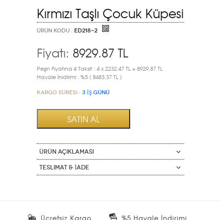
Kırmızı Taşlı Çocuk Küpesi
ÜRÜN KODU :
ED218-2
Fiyatı:
8929.87
TL
Peşin Fiyatına 4 Taksit : 4 x 2232.47 TL = 8929,87 TL
Havale İnidirimi : %5 ( 8483.37 TL )
Kargo Süresi :
3 İŞ GÜNÜ
ÜRÜN AÇIKLAMASI
Teslimat & İade
Ücretsiz Kargo
%5 Havale İndirimi