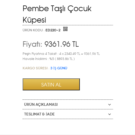
Pembe Taşlı Çocuk
Küpesi
ÜRÜN KODU :
ED220-2
Fiyatı:
9361.96
TL
Peşin Fiyatına 4 Taksit : 4 x 2340.49 TL = 9361,96 TL
Havale İnidirimi : %5 ( 8893.86 TL )
Kargo Süresi :
3 İŞ GÜNÜ
ÜRÜN AÇIKLAMASI
Teslimat & İade