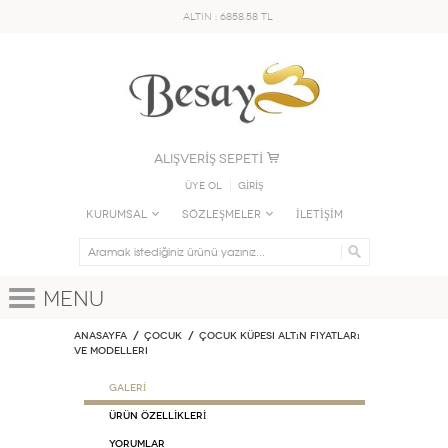
ALTIN : 6858.58 TL
ALIŞVERİŞ SEPETİ
Üye Ol
GİRİŞ
KURUMSAL
SÖZLEŞMELER
İLETİŞİM
Menu
Anasayfa
ÇOCUK
Çocuk Küpesi Altın Fiyatları
ve Modelleri
GALERİ
ÜRÜN ÖZELLİKLERİ
Yorumlar