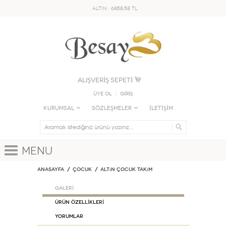
ALTIN : 6858.58 TL
ALIŞVERİŞ SEPETİ
Üye Ol
GİRİŞ
KURUMSAL
SÖZLEŞMELER
İLETİŞİM
Menu
Anasayfa
ÇOCUK
Altın Çocuk Takım
GALERİ
ÜRÜN ÖZELLİKLERİ
Yorumlar