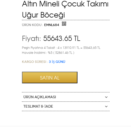
Altın Mineli Çocuk Takımı
Uğur Böceği
ÜRÜN KODU :
EMNL684
Fiyatı:
55643.65
TL
Peşin Fiyatına 4 Taksit : 4 x 13910.91 TL = 55643,65 TL
Havale İnidirimi : %5 ( 52861.46 TL )
Kargo Süresi :
3 İŞ GÜNÜ
ÜRÜN AÇIKLAMASI
Teslimat & İade