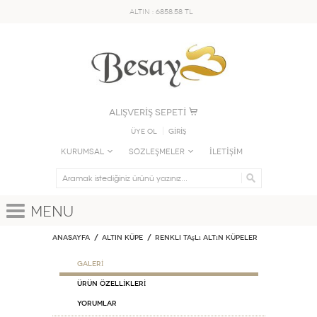
ALTIN : 6858.58 TL
ALIŞVERİŞ SEPETİ
Üye Ol
GİRİŞ
KURUMSAL
SÖZLEŞMELER
İLETİŞİM
Menu
Anasayfa
ALTIN KÜPE
Renkli Taşlı Altın Küpeler
GALERİ
ÜRÜN ÖZELLİKLERİ
Yorumlar