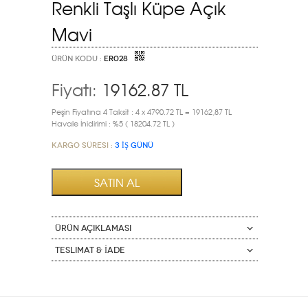
Renkli Taşlı Küpe Açık
Mavi
ÜRÜN KODU :
ER028
Fiyatı:
19162.87
TL
Peşin Fiyatına 4 Taksit : 4 x 4790.72 TL = 19162,87 TL
Havale İnidirimi : %5 ( 18204.72 TL )
Kargo Süresi :
3 İŞ GÜNÜ
ÜRÜN AÇIKLAMASI
Teslimat & İade