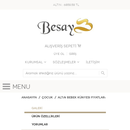
ALTIN : 6858.58 TL
ALIŞVERİŞ SEPETİ
Üye Ol
GİRİŞ
KURUMSAL
SÖZLEŞMELER
İLETİŞİM
Menu
Anasayfa
ÇOCUK
Altın Bebek Künyesi Fiyatları
GALERİ
ÜRÜN ÖZELLİKLERİ
Yorumlar