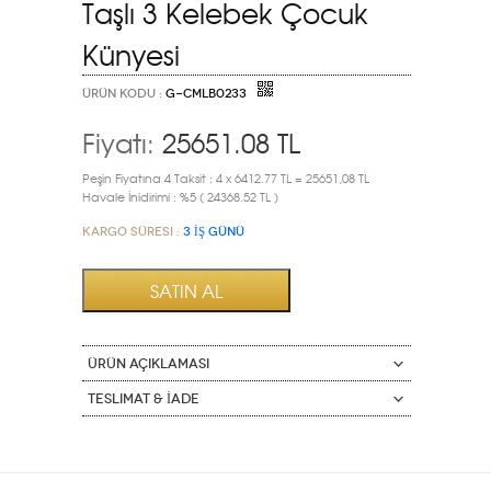
Taşlı 3 Kelebek Çocuk
Künyesi
ÜRÜN KODU :
G-CMLB0233
Fiyatı:
25651.08
TL
Peşin Fiyatına 4 Taksit : 4 x 6412.77 TL = 25651,08 TL
Havale İnidirimi : %5 ( 24368.52 TL )
Kargo Süresi :
3 İŞ GÜNÜ
ÜRÜN AÇIKLAMASI
Teslimat & İade