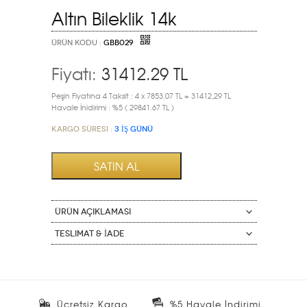
Altın Bileklik 14k
ÜRÜN KODU :
GBB029
Fiyatı:
31412.29
TL
Peşin Fiyatına 4 Taksit : 4 x 7853.07 TL = 31412,29 TL
Havale İnidirimi : %5 ( 29841.67 TL )
Kargo Süresi :
3 İŞ GÜNÜ
ÜRÜN AÇIKLAMASI
Teslimat & İade
Ücretsiz Kargo
%5 Havale İndirimi