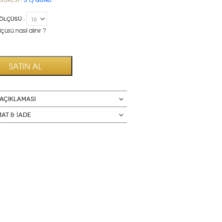
Süresi :
3 İŞ GÜNÜ
ÖLÇÜSÜ :
çüsü nasıl alınır ?
AÇIKLAMASI
mat & İade