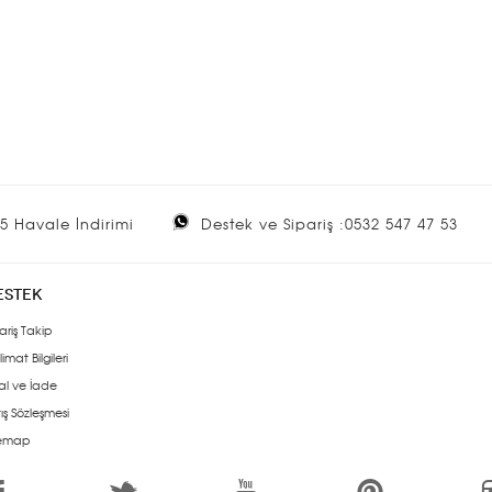
5 Havale İndirimi
Destek ve Sipariş :0532 547 47 53
ESTEK
ariş Takip
limat Bilgileri
al ve İade
ış Sözleşmesi
temap