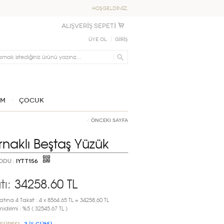
HOŞGELDİNİZ,
ALIŞVERİŞ SEPETİ
Üye Ol
GİRİŞ
IM
ÇOCUK
Önceki Sayfa
ırnaklı Beştaş Yüzük
ODU :
IYTT156
tı:
34258.60
TL
atına 4 Taksit : 4 x 8564.65 TL = 34258,60 TL
idirimi : %5 ( 32545.67 TL )