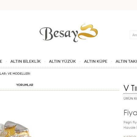
Ara
E
ALTIN BİLEKLİK
ALTIN YÜZÜK
ALTIN KÜPE
ALTIN TAK
tları ve Modelleri
V T
Yorumlar
ÜRÜN K
Fiya
Peşin Fiy
Havale İn