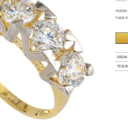
Kargo 
YÜZÜK 
Yüzük öl
ÜRÜN 
Tesli