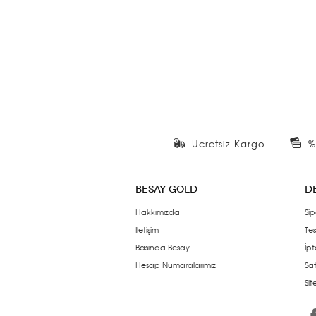
Ücretsiz Kargo
%
BESAY GOLD
D
Hakkımızda
Sip
İletişim
Tes
Basında Besay
İpt
Hesap Numaralarımız
Sat
Si