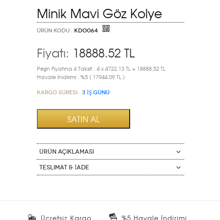
Minik Mavi Göz Kolye
ÜRÜN KODU :
KDO064
Fiyatı:
18888.52
TL
Peşin Fiyatına 4 Taksit : 4 x 4722.13 TL = 18888,52 TL
Havale İnidirimi : %5 ( 17944.09 TL )
Kargo Süresi :
3 İŞ GÜNÜ
ÜRÜN AÇIKLAMASI
Teslimat & İade
Ücretsiz Kargo
%5 Havale İndirimi