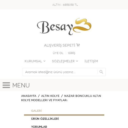
ALTIN : 6858.58 TL
ALIŞVERİŞ SEPETİ
Üye Ol
GİRİŞ
KURUMSAL
SÖZLEŞMELER
İLETİŞİM
Menu
Anasayfa
ALTIN KOLYE
Nazar Boncuklu Altın
Kolye Modelleri ve Fiyatları
GALERİ
ÜRÜN ÖZELLİKLERİ
Yorumlar