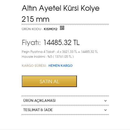
Altın Ayetel Kürsi Kolye
215 mm
ÜRÜN KODU :
KISM012
Fiyatı:
14485.32
TL
Peşin Fiyatına 4 Taksit : 4 x 3621.33 TL = 14485,32 TL
Havale İnidirimi : %5 ( 13761.05 TL )
Kargo Süresi :
HEMEN KARGO
ÜRÜN AÇIKLAMASI
Teslimat & İade